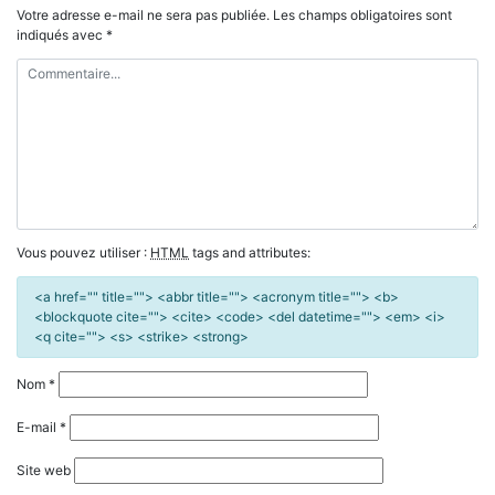
Votre adresse e-mail ne sera pas publiée.
Les champs obligatoires sont
indiqués avec
*
Vous pouvez utiliser :
HTML
tags and attributes:
<a href="" title=""> <abbr title=""> <acronym title=""> <b>
<blockquote cite=""> <cite> <code> <del datetime=""> <em> <i>
<q cite=""> <s> <strike> <strong>
Nom
*
E-mail
*
Site web