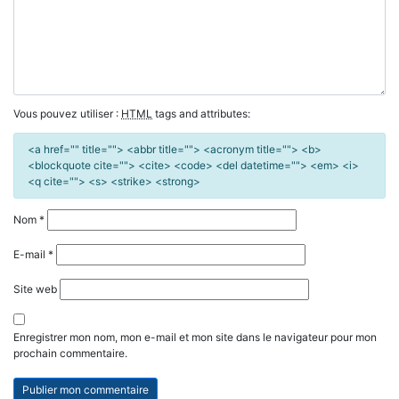
Vous pouvez utiliser :
HTML
tags and attributes:
<a href="" title=""> <abbr title=""> <acronym title=""> <b>
<blockquote cite=""> <cite> <code> <del datetime=""> <em> <i>
<q cite=""> <s> <strike> <strong>
Nom
*
E-mail
*
Site web
Enregistrer mon nom, mon e-mail et mon site dans le navigateur pour mon
prochain commentaire.