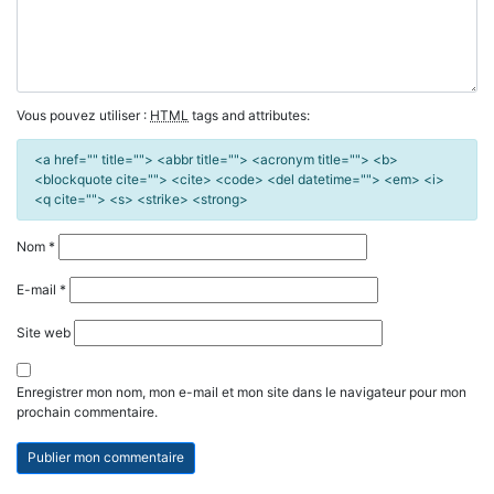
Vous pouvez utiliser :
HTML
tags and attributes:
<a href="" title=""> <abbr title=""> <acronym title=""> <b>
<blockquote cite=""> <cite> <code> <del datetime=""> <em> <i>
<q cite=""> <s> <strike> <strong>
Nom
*
E-mail
*
Site web
Enregistrer mon nom, mon e-mail et mon site dans le navigateur pour mon
prochain commentaire.