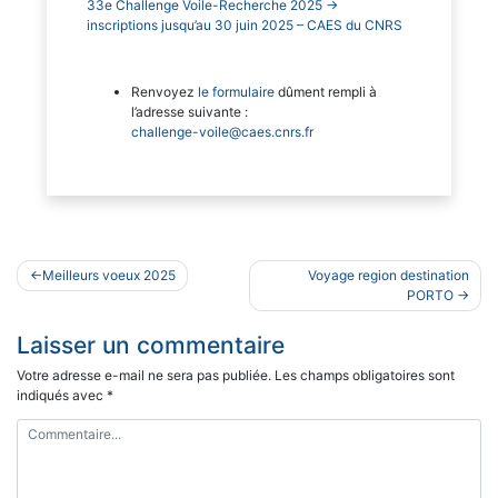
33e Challenge Voile-Recherche 2025 ->
inscriptions jusqu’au 30 juin 2025 – CAES du CNRS
Renvoyez
le formulaire
dûment rempli à
l’adresse suivante :
challenge-voile@caes.cnrs.fr
Navigation
Meilleurs voeux 2025
Voyage region destination
de
PORTO
l’article
Laisser un commentaire
Votre adresse e-mail ne sera pas publiée.
Les champs obligatoires sont
indiqués avec
*