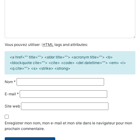
Vous pouvez utiliser :
HTML
tags and attributes:
<a href="" title=""> <abbr title=""> <acronym title=""> <b>
<blockquote cite=""> <cite> <code> <del datetime=""> <em> <i>
<q cite=""> <s> <strike> <strong>
Nom
*
E-mail
*
Site web
Enregistrer mon nom, mon e-mail et mon site dans le navigateur pour mon
prochain commentaire.